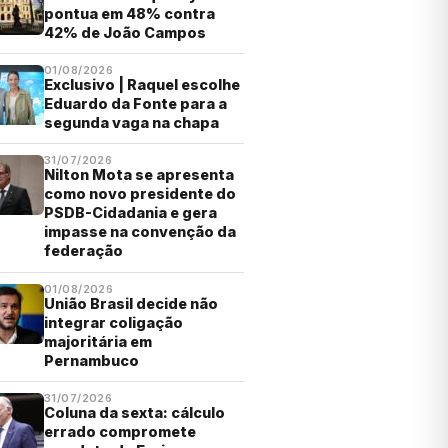
pontua em 48% contra
42% de João Campos
01/08/2026
Exclusivo | Raquel escolhe
Eduardo da Fonte para a
segunda vaga na chapa
31/07/2026
Nilton Mota se apresenta
como novo presidente do
PSDB-Cidadania e gera
impasse na convenção da
federação
01/08/2026
União Brasil decide não
integrar coligação
majoritária em
Pernambuco
31/07/2026
Coluna da sexta: cálculo
errado compromete