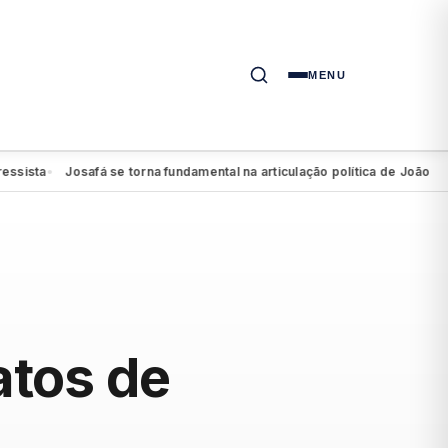
MENU
a
Josafá se torna fundamental na articulação política de João Campos
●
atos de