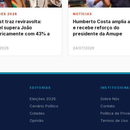
ÕES 2026
NOTÍCIAS
t traz reviravolta:
Humberto Costa amplia 
l supera João
e recebe reforço do
ricamente com 43% a
presidente da Amupe
/2026
24/07/2026
EDITORIAS
INSTITUCIONA
Eleições 2026
Sobre Nós
Cenário Político
Contato
Cidades
Política de Priv
Opinião
Termos de Uso