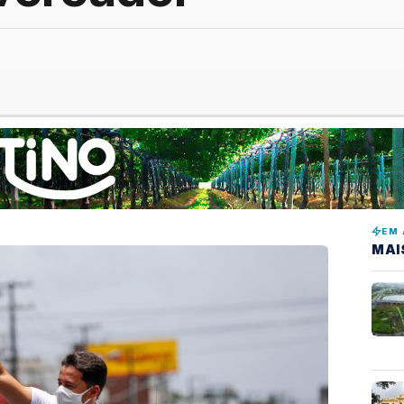
EM 
MAI