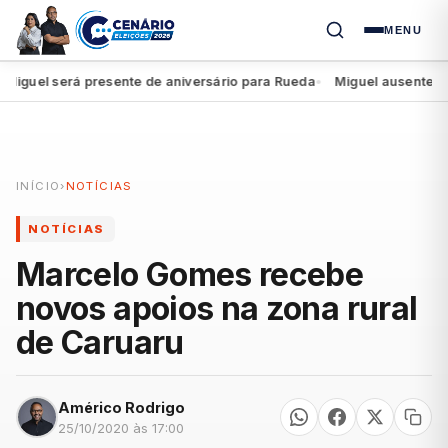
MENU
uel será presente de aniversário para Rueda
Miguel ausente do in
●
INÍCIO
›
NOTÍCIAS
NOTÍCIAS
Marcelo Gomes recebe
novos apoios na zona rural
de Caruaru
Américo Rodrigo
25/10/2020 às 17:00