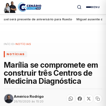
MENU
l será presente de aniversário para Rueda
Miguel ausente do iníc
●
INÍCIO
›
NOTÍCIAS
NOTÍCIAS
Marília se compromete em
construir três Centros de
Medicina Diagnóstica
Américo Rodrigo
26/10/2020 às 15:20