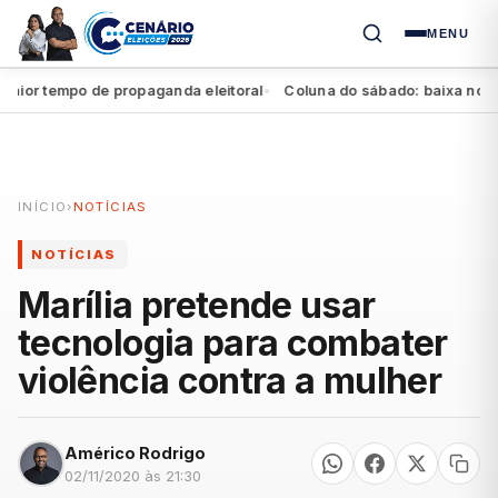
MENU
r tempo de propaganda eleitoral
Coluna do sábado: baixa no Agres
●
INÍCIO
›
NOTÍCIAS
NOTÍCIAS
Marília pretende usar
tecnologia para combater
violência contra a mulher
Américo Rodrigo
02/11/2020 às 21:30