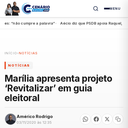
MENU
s: “não cumpre a palavra”
Aécio diz que PSDB apoia Raquel, mas fe
●
INÍCIO
›
NOTÍCIAS
NOTÍCIAS
Marília apresenta projeto
‘Revitalizar’ em guia
eleitoral
Américo Rodrigo
03/11/2020 às 12:35