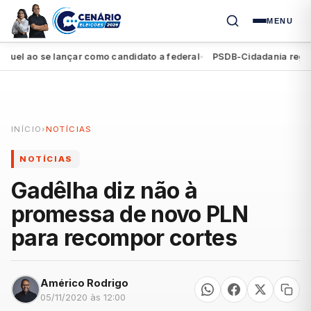
MENU
 ao se lançar como candidato a federal
PSDB-Cidadania registra s
●
INÍCIO
›
NOTÍCIAS
NOTÍCIAS
Gadêlha diz não à
promessa de novo PLN
para recompor cortes
Américo Rodrigo
05/11/2020 às 12:00