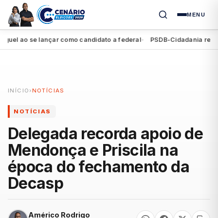
MENU
l ao se lançar como candidato a federal
PSDB-Cidadania registra 
●
INÍCIO
›
NOTÍCIAS
NOTÍCIAS
Delegada recorda apoio de
Mendonça e Priscila na
época do fechamento da
Decasp
Américo Rodrigo