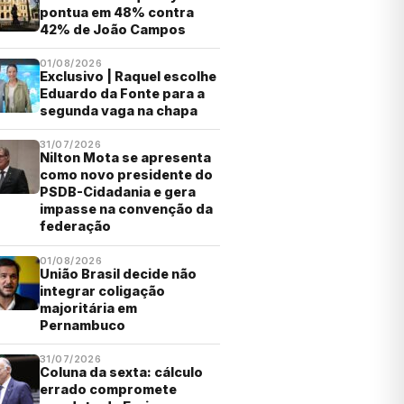
pontua em 48% contra
42% de João Campos
01/08/2026
Exclusivo | Raquel escolhe
Eduardo da Fonte para a
segunda vaga na chapa
31/07/2026
Nilton Mota se apresenta
como novo presidente do
PSDB-Cidadania e gera
impasse na convenção da
federação
01/08/2026
União Brasil decide não
integrar coligação
majoritária em
Pernambuco
31/07/2026
Coluna da sexta: cálculo
errado compromete