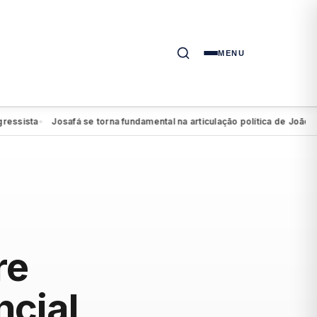
MENU
sta
Josafá se torna fundamental na articulação política de João Campo
●
re
ncial