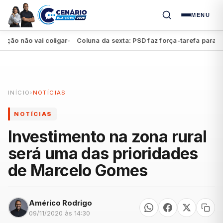
MENU
 não vai coligar
Coluna da sexta: PSD faz força-tarefa para impul
●
INÍCIO
›
NOTÍCIAS
NOTÍCIAS
Investimento na zona rural
será uma das prioridades
de Marcelo Gomes
Américo Rodrigo
09/11/2020 às 14:30