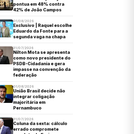
pontua em 48% contra
42% de João Campos
01/08/2026
Exclusivo | Raquel escolhe
Eduardo da Fonte para a
segunda vaga na chapa
31/07/2026
Nilton Mota se apresenta
como novo presidente do
PSDB-Cidadania e gera
impasse na convenção da
federação
01/08/2026
União Brasil decide não
integrar coligação
majoritária em
Pernambuco
31/07/2026
Coluna da sexta: cálculo
errado compromete