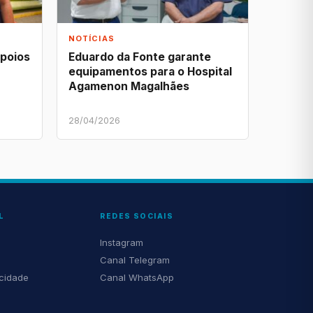
NOTÍCIAS
apoios
Eduardo da Fonte garante
equipamentos para o Hospital
Agamenon Magalhães
28/04/2026
L
REDES SOCIAIS
Instagram
Canal Telegram
acidade
Canal WhatsApp