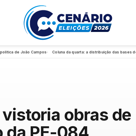
ica de João Campos
Coluna da quarta: a distribuição das bases de Men
●
vistoria obras de
o da PE-084