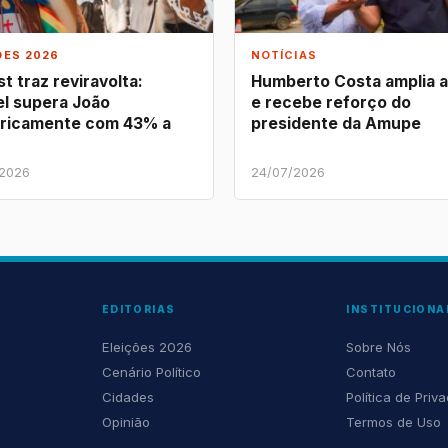
ÕES 2026
NOTÍCIAS
t traz reviravolta:
Humberto Costa amplia 
l supera João
e recebe reforço do
ricamente com 43% a
presidente da Amupe
/2026
24/07/2026
EDITORIAS
INSTITUCIONA
Eleições 2026
Sobre Nós
Cenário Político
Contato
Cidades
Política de Priv
Opinião
Termos de Uso