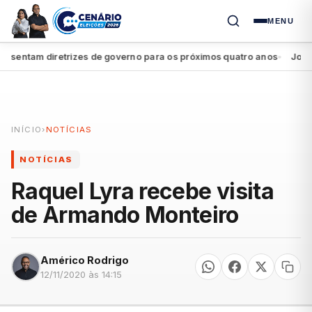
MENU
sentam diretrizes de governo para os próximos quatro anos
João Ca
●
INÍCIO
›
NOTÍCIAS
NOTÍCIAS
Raquel Lyra recebe visita
de Armando Monteiro
Américo Rodrigo
12/11/2020 às 14:15