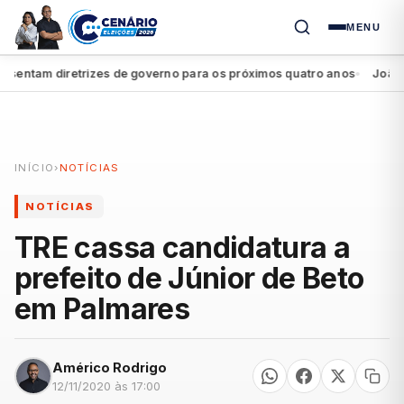
MENU
ntam diretrizes de governo para os próximos quatro anos
João Cam
●
INÍCIO
›
NOTÍCIAS
NOTÍCIAS
TRE cassa candidatura a
prefeito de Júnior de Beto
em Palmares
Américo Rodrigo
12/11/2020 às 17:00