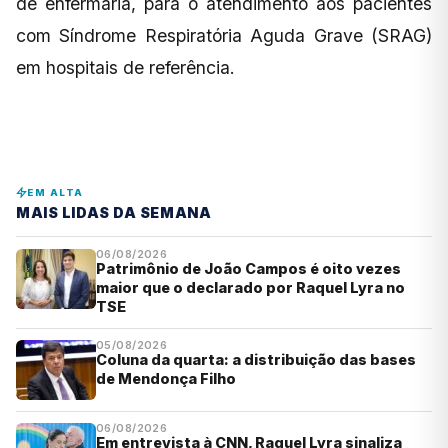
de enfermaria, para o atendimento aos pacientes
com Síndrome Respiratória Aguda Grave (SRAG)
em hospitais de referência.
EM ALTA
MAIS LIDAS DA SEMANA
06/08/2026
Patrimônio de João Campos é oito vezes
maior que o declarado por Raquel Lyra no
TSE
05/08/2026
Coluna da quarta: a distribuição das bases
de Mendonça Filho
06/08/2026
Em entrevista à CNN, Raquel Lyra sinaliza