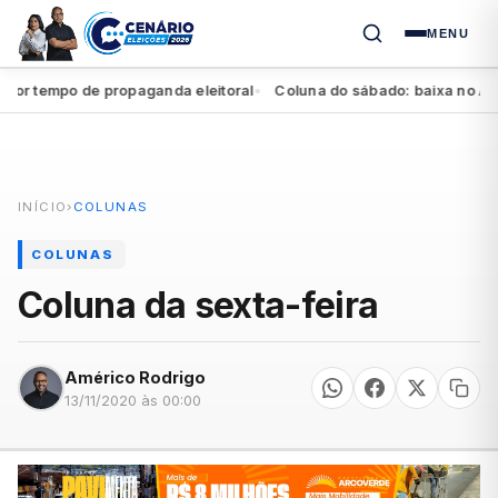
MENU
tempo de propaganda eleitoral
Coluna do sábado: baixa no Agreste
●
INÍCIO
›
COLUNAS
COLUNAS
Coluna da sexta-feira
Américo Rodrigo
13/11/2020 às 00:00