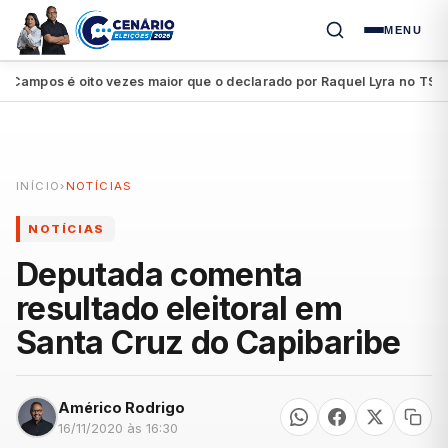
MENU
mpos é oito vezes maior que o declarado por Raquel Lyra no TSE
P
●
INÍCIO
›
NOTÍCIAS
NOTÍCIAS
Deputada comenta
resultado eleitoral em
Santa Cruz do Capibaribe
Américo Rodrigo
16/11/2020 às 16:30