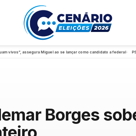
os”, assegura Miguel ao se lançar como candidato a federal
PSDB-Cid
●
demar Borges sobe
teiro