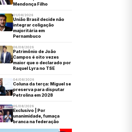
Mendonça Filho
01/08/2026
União Brasil decide não
integrar coligação
majoritária em
Pernambuco
06/08/2026
Patrimônio de João
Campos é oito vezes
maior que o declarado por
Raquel Lyra no TSE
04/08/2026
Coluna da terça: Miguel se
preserva para disputar
Petrolina em 2028
05/08/2026
Exclusivo | Por
unanimidade, fumaça
branca na federação