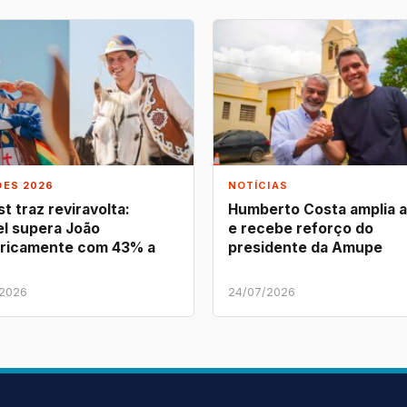
ÕES 2026
NOTÍCIAS
t traz reviravolta:
Humberto Costa amplia 
l supera João
e recebe reforço do
ricamente com 43% a
presidente da Amupe
/2026
24/07/2026