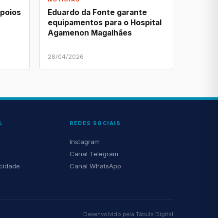
apoios
Eduardo da Fonte garante
equipamentos para o Hospital
Agamenon Magalhães
28/04/2026
L
REDES SOCIAIS
Instagram
Canal Telegram
acidade
Canal WhatsApp
Desenvolvido pela
Tábula Digital