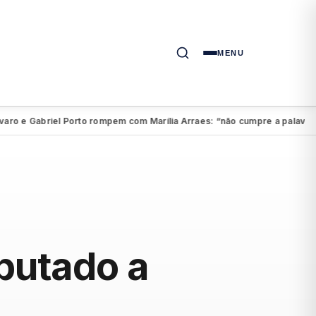
MENU
 e Gabriel Porto rompem com Marília Arraes: “não cumpre a palavra”
A
●
putado a