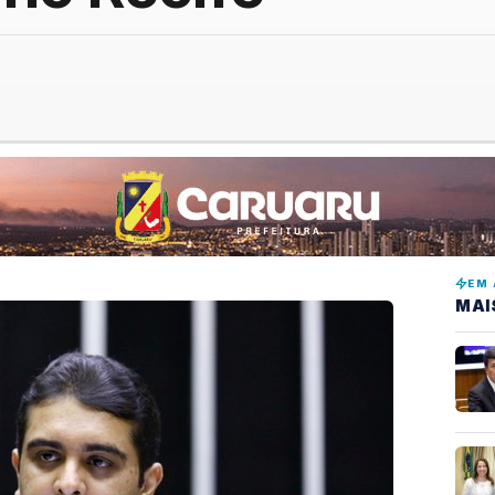
EM 
MAI