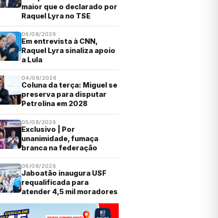
maior que o declarado por
Raquel Lyra no TSE
06/08/2026
Em entrevista à CNN,
Raquel Lyra sinaliza apoio
a Lula
04/08/2026
Coluna da terça: Miguel se
preserva para disputar
Petrolina em 2028
05/08/2026
Exclusivo | Por
unanimidade, fumaça
branca na federação
06/08/2026
Jaboatão inaugura USF
requalificada para
atender 4,5 mil moradores