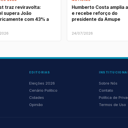
t traz reviravolta:
Humberto Costa amplia 
l supera João
e recebe reforço do
ricamente com 43% a
presidente da Amupe
/2026
24/07/2026
EDITORIAS
INSTITUCIONA
Eleições 2026
Sobre Nós
Cenário Político
Contato
Cidades
Política de Priv
Opinião
Termos de Uso