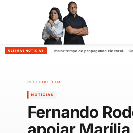
João Campos garante maior tempo de propaganda eleitoral
Coluna
ÚLTIMAS NOTÍCIAS
●
●
INÍCIO
›
NOTÍCIAS
NOTÍCIAS
Fernando Rod
apoiar Marília