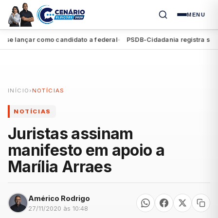
MENU
çar como candidato a federal
PSDB-Cidadania registra segunda ata
●
INÍCIO
›
NOTÍCIAS
NOTÍCIAS
Juristas assinam
manifesto em apoio a
Marília Arraes
Américo Rodrigo
27/11/2020 às 10:48