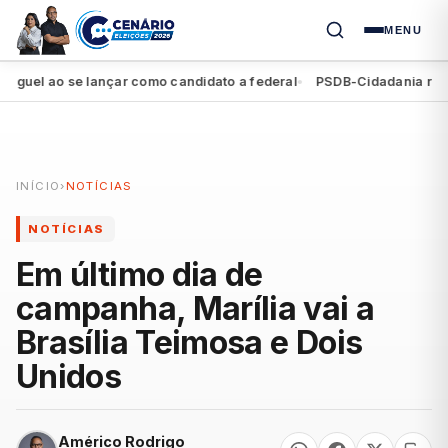
MENU
el ao se lançar como candidato a federal
PSDB-Cidadania registra
●
INÍCIO
›
NOTÍCIAS
NOTÍCIAS
Em último dia de
campanha, Marília vai a
Brasília Teimosa e Dois
Unidos
Américo Rodrigo