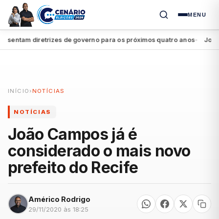
MENU
entam diretrizes de governo para os próximos quatro anos
João Ca
●
INÍCIO
›
NOTÍCIAS
NOTÍCIAS
João Campos já é
considerado o mais novo
prefeito do Recife
Américo Rodrigo
29/11/2020 às 18:25