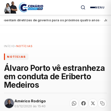
MENU
entam diretrizes de governo para os próximos quatro anos
João Ca
●
INÍCIO
›
NOTÍCIAS
NOTÍCIAS
Álvaro Porto vê estranheza
em conduta de Eriberto
Medeiros
Américo Rodrigo
03/12/2020 às 15:40