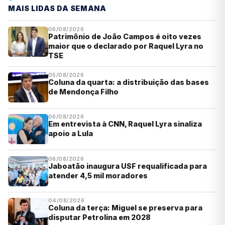
MAIS LIDAS DA SEMANA
06/08/2026
Patrimônio de João Campos é oito vezes
maior que o declarado por Raquel Lyra no
TSE
05/08/2026
Coluna da quarta: a distribuição das bases
de Mendonça Filho
06/08/2026
Em entrevista à CNN, Raquel Lyra sinaliza
apoio a Lula
06/08/2026
Jaboatão inaugura USF requalificada para
atender 4,5 mil moradores
04/08/2026
Coluna da terça: Miguel se preserva para
disputar Petrolina em 2028