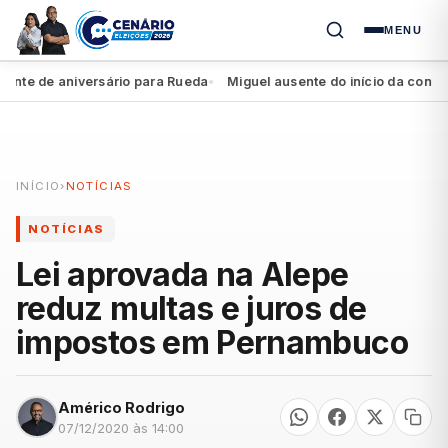
MENU
e de aniversário para Rueda
Miguel ausente do início da convençã
●
INÍCIO
›
NOTÍCIAS
NOTÍCIAS
Lei aprovada na Alepe
reduz multas e juros de
impostos em Pernambuco
Américo Rodrigo
07/12/2020 às 14:00