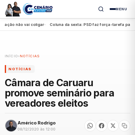
MENU
ão não vai coligar
Coluna da sexta: PSD faz força-tarefa para imp
●
INÍCIO
›
NOTÍCIAS
NOTÍCIAS
Câmara de Caruaru
promove seminário para
vereadores eleitos
Américo Rodrigo
08/12/2020 às 12:00