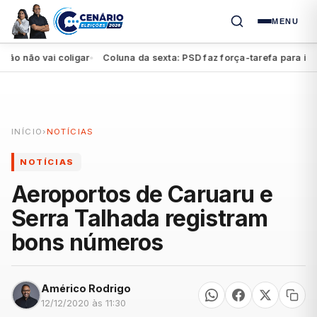
MENU
ão vai coligar
Coluna da sexta: PSD faz força-tarefa para impulsi
●
INÍCIO
›
NOTÍCIAS
NOTÍCIAS
Aeroportos de Caruaru e
Serra Talhada registram
bons números
Américo Rodrigo
12/12/2020 às 11:30