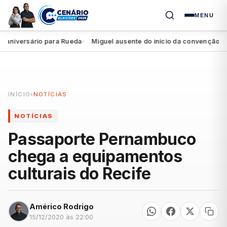
MENU
iversário para Rueda
Miguel ausente do início da convenção da Fe
●
INÍCIO
›
NOTÍCIAS
NOTÍCIAS
Passaporte Pernambuco
chega a equipamentos
culturais do Recife
Américo Rodrigo
15/12/2020 às 22:00