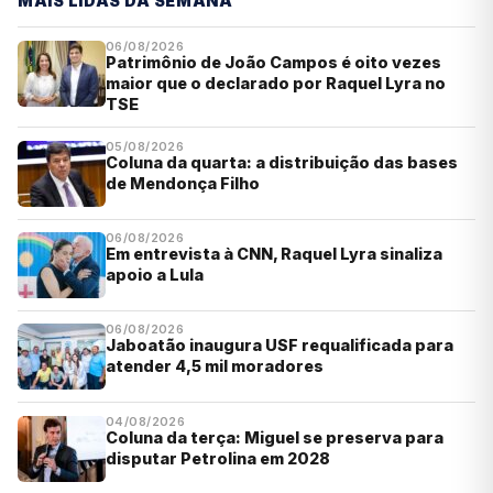
MAIS LIDAS DA SEMANA
06/08/2026
Patrimônio de João Campos é oito vezes
maior que o declarado por Raquel Lyra no
TSE
05/08/2026
Coluna da quarta: a distribuição das bases
de Mendonça Filho
06/08/2026
Em entrevista à CNN, Raquel Lyra sinaliza
apoio a Lula
06/08/2026
Jaboatão inaugura USF requalificada para
atender 4,5 mil moradores
04/08/2026
Coluna da terça: Miguel se preserva para
disputar Petrolina em 2028