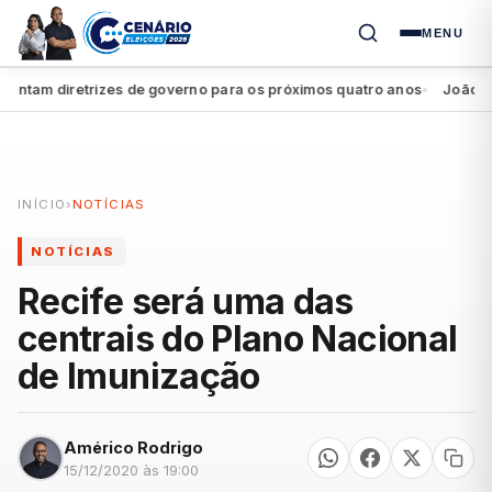
MENU
am diretrizes de governo para os próximos quatro anos
João Campos
●
INÍCIO
›
NOTÍCIAS
NOTÍCIAS
Recife será uma das
centrais do Plano Nacional
de Imunização
Américo Rodrigo
15/12/2020 às 19:00