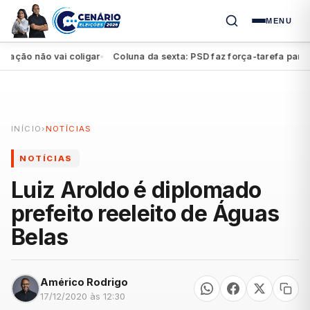
MENU
ão não vai coligar
Coluna da sexta: PSD faz força-tarefa para impu
●
INÍCIO
›
NOTÍCIAS
NOTÍCIAS
Luiz Aroldo é diplomado
prefeito reeleito de Águas
Belas
Américo Rodrigo
17/12/2020 às 12:30