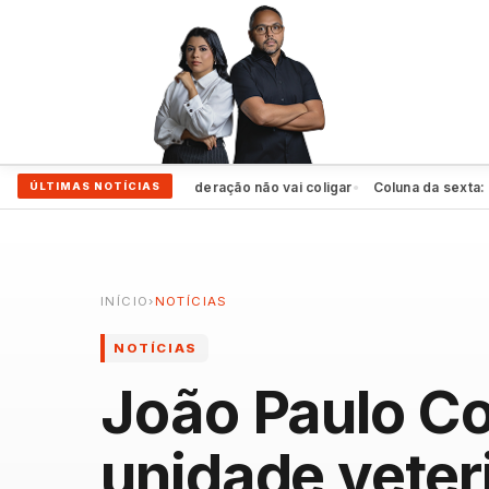
DB apoia Raquel, mas federação não vai coligar
Coluna da sexta: PSD 
ÚLTIMAS NOTÍCIAS
●
INÍCIO
›
NOTÍCIAS
NOTÍCIAS
João Paulo Co
unidade veter