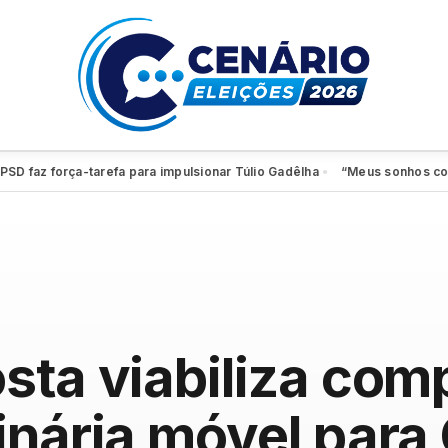
faz força-tarefa para impulsionar Túlio Gadêlha
“Meus sonhos continua
●
sta viabiliza com
inária móvel para