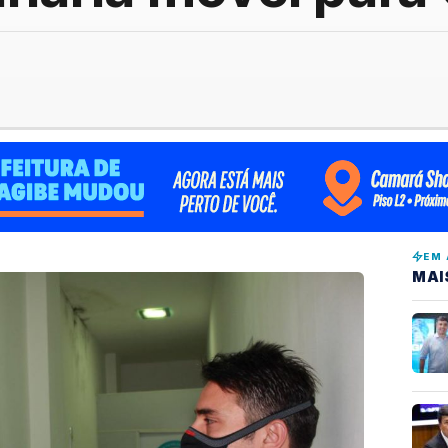
EM 
MAI