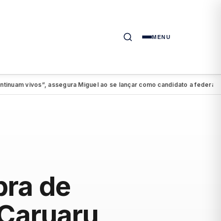
MENU
m vivos”, assegura Miguel ao se lançar como candidato a federal
PSD
●
pra de
 Caruaru