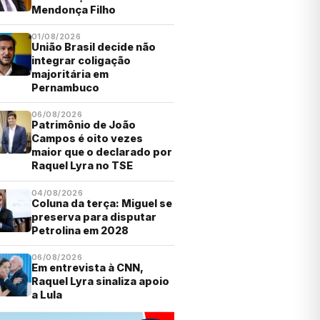
Mendonça Filho
01/08/2026
União Brasil decide não
integrar coligação
majoritária em
Pernambuco
06/08/2026
Patrimônio de João
Campos é oito vezes
maior que o declarado por
Raquel Lyra no TSE
04/08/2026
Coluna da terça: Miguel se
preserva para disputar
Petrolina em 2028
06/08/2026
Em entrevista à CNN,
Raquel Lyra sinaliza apoio
a Lula