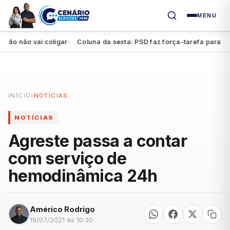
MENU
 não vai coligar
Coluna da sexta: PSD faz força-tarefa para impul
●
INÍCIO
›
NOTÍCIAS
NOTÍCIAS
Agreste passa a contar
com serviço de
hemodinâmica 24h
Américo Rodrigo
19/07/2021 às 10:30