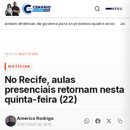
MENU
ntam diretrizes de governo para os próximos quatro anos
João Camp
●
INÍCIO
›
NOTÍCIAS
NOTÍCIAS
No Recife, aulas
presenciais retornam nesta
quinta-feira (22)
Américo Rodrigo
21/07/2021 às 16:15