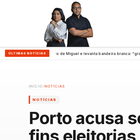
te evita revelar futuro de Miguel e levanta bandeira branca: “grande qu
ÚLTIMAS NOTÍCIAS
INÍCIO
›
NOTÍCIAS
NOTÍCIAS
Porto acusa s
fins eleitorias