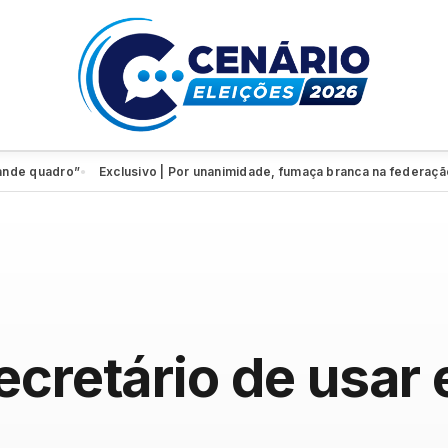
adro”
Exclusivo | Por unanimidade, fumaça branca na federação
Edua
●
●
ecretário de usar 