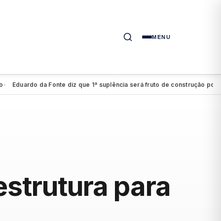
MENU
rdo da Fonte diz que 1ª suplência será fruto de construção política com
estrutura para