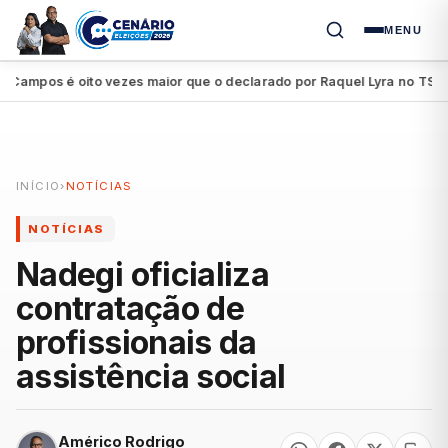
MENU
mpos é oito vezes maior que o declarado por Raquel Lyra no TSE
P
●
INÍCIO
›
NOTÍCIAS
NOTÍCIAS
Nadegi oficializa
contratação de
profissionais da
assistência social
Américo Rodrigo