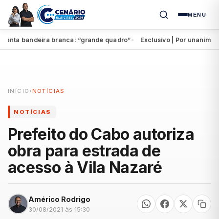
MENU
nta bandeira branca: “grande quadro”
Exclusivo | Por unanimidade
●
INÍCIO
›
NOTÍCIAS
NOTÍCIAS
Prefeito do Cabo autoriza
obra para estrada de
acesso à Vila Nazaré
Américo Rodrigo
30/08/2021 às 15:30