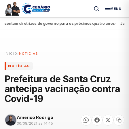
MENU
entam diretrizes de governo para os próximos quatro anos
João Cam
●
INÍCIO
›
NOTÍCIAS
NOTÍCIAS
Prefeitura de Santa Cruz
antecipa vacinação contra
Covid-19
Américo Rodrigo
30/08/2021 às 14:45