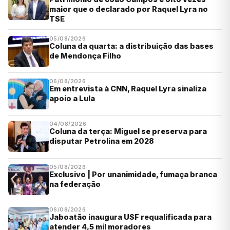
maior que o declarado por Raquel Lyra no
TSE
05/08/2026
Coluna da quarta: a distribuição das bases
de Mendonça Filho
06/08/2026
Em entrevista à CNN, Raquel Lyra sinaliza
apoio a Lula
04/08/2026
Coluna da terça: Miguel se preserva para
disputar Petrolina em 2028
05/08/2026
Exclusivo | Por unanimidade, fumaça branca
na federação
06/08/2026
Jaboatão inaugura USF requalificada para
atender 4,5 mil moradores