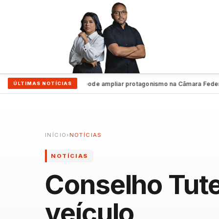
yra no TSE
Petrolina pode ampliar protagonismo na Câmara Federal
ÚLTIMAS NOTÍCIAS
●
●
INÍCIO
›
NOTÍCIAS
NOTÍCIAS
Conselho Tut
veículo