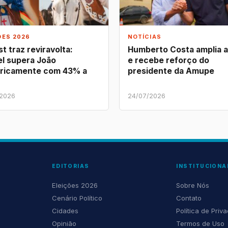
ÕES 2026
NOTÍCIAS
t traz reviravolta:
Humberto Costa amplia 
l supera João
e recebe reforço do
ricamente com 43% a
presidente da Amupe
/2026
24/07/2026
EDITORIAS
INSTITUCIONA
Eleições 2026
Sobre Nós
Cenário Político
Contato
Cidades
Política de Priv
Opinião
Termos de Uso