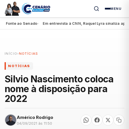
MENU
Fonte ao Senado
Em entrevista à CNN, Raquel Lyra sinaliza apoio a 
●
INÍCIO
›
NOTÍCIAS
NOTÍCIAS
Silvio Nascimento coloca
nome à disposição para
2022
Américo Rodrigo
04/09/2021 às 11:50