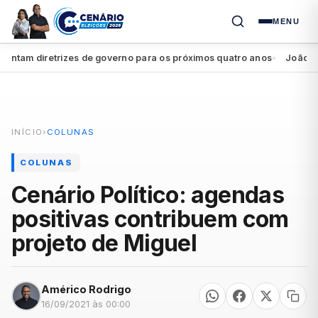
MENU
am diretrizes de governo para os próximos quatro anos
João Campo
●
INÍCIO
›
COLUNAS
COLUNAS
Cenário Político: agendas
positivas contribuem com
projeto de Miguel
Américo Rodrigo
16/09/2021 às 00:00