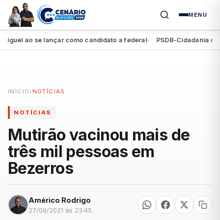
MENU
el ao se lançar como candidato a federal
PSDB-Cidadania registra
●
INÍCIO
›
NOTÍCIAS
NOTÍCIAS
Mutirão vacinou mais de
três mil pessoas em
Bezerros
Américo Rodrigo
27/09/2021 às 23:45