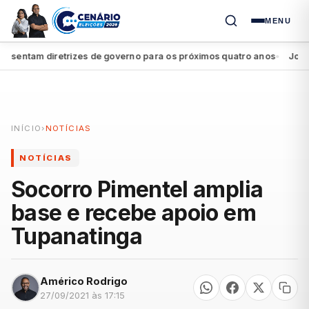
MENU
entam diretrizes de governo para os próximos quatro anos
João Ca
●
INÍCIO
›
NOTÍCIAS
NOTÍCIAS
Socorro Pimentel amplia
base e recebe apoio em
Tupanatinga
Américo Rodrigo
27/09/2021 às 17:15