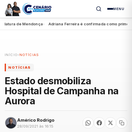
MENU
atura de Mendonça
Adriana Ferreira é confirmada como primeira s
●
INÍCIO
›
NOTÍCIAS
NOTÍCIAS
Estado desmobiliza
Hospital de Campanha na
Aurora
Américo Rodrigo
28/09/2021 às 16:15