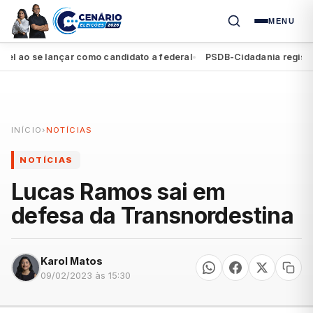
MENU
 se lançar como candidato a federal
PSDB-Cidadania registra segu
●
INÍCIO
›
NOTÍCIAS
NOTÍCIAS
Lucas Ramos sai em
defesa da Transnordestina
Karol Matos
09/02/2023 às 15:30