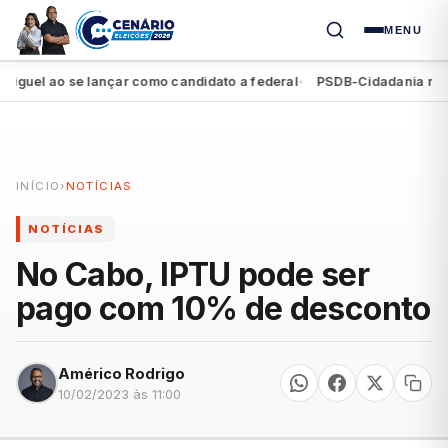
MENU
el ao se lançar como candidato a federal
PSDB-Cidadania registra
●
INÍCIO
›
NOTÍCIAS
NOTÍCIAS
No Cabo, IPTU pode ser
pago com 10% de desconto
Américo Rodrigo
10/02/2023 às 11:00