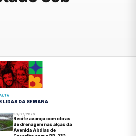
ALTA
S LIDAS DA SEMANA
30/07/2026
Recife avança com obras
de drenagem nas alças da
Avenida Abdias de
Carvalho com a BR-232