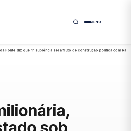
MENU
e diz que 1ª suplência será fruto de construção política com Raquel
C
●
ilionária,
stado sob