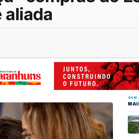
 aliada
EM 
MAI