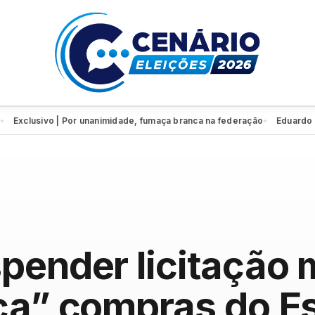
lusivo | Por unanimidade, fumaça branca na federação
Eduardo da Font
●
ender licitação m
ça” compras do E