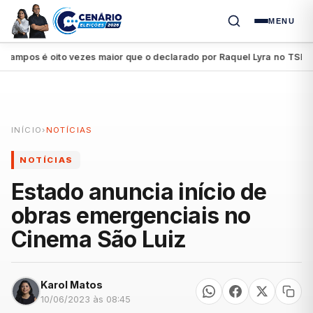
MENU
pos é oito vezes maior que o declarado por Raquel Lyra no TSE
Pe
●
INÍCIO
›
NOTÍCIAS
NOTÍCIAS
Estado anuncia início de
obras emergenciais no
Cinema São Luiz
Karol Matos
10/06/2023 às 08:45