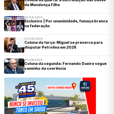
de Mendonça Filho
05/08/2026
Exclusivo | Por unanimidade, fumaça branca
na federação
04/08/2026
Coluna da terça: Miguel se preserva para
disputar Petrolina em 2028
03/08/2026
Coluna da segunda: Fernando Dueire segue
caminho da coerência