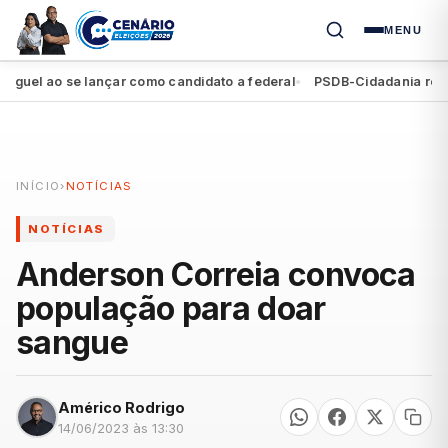
MENU
l ao se lançar como candidato a federal
PSDB-Cidadania registra 
●
INÍCIO
›
NOTÍCIAS
NOTÍCIAS
Anderson Correia convoca
população para doar
sangue
Américo Rodrigo
14/06/2023 às 13:30