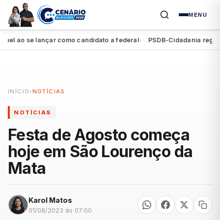
MENU
ao se lançar como candidato a federal
PSDB-Cidadania registra se
●
INÍCIO
›
NOTÍCIAS
NOTÍCIAS
Festa de Agosto começa
hoje em São Lourenço da
Mata
Karol Matos
01/08/2023 às 07:00