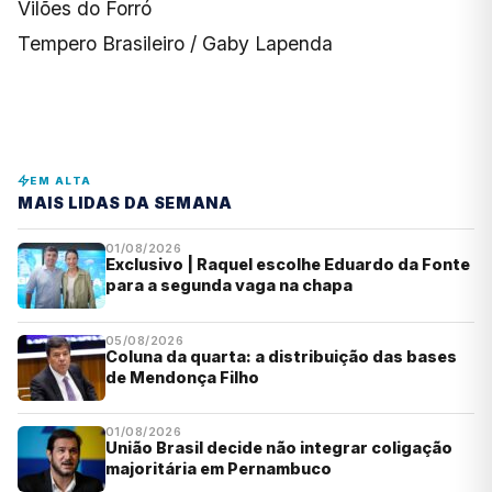
Vilões do Forró
Tempero Brasileiro / Gaby Lapenda
EM ALTA
MAIS LIDAS DA SEMANA
01/08/2026
Exclusivo | Raquel escolhe Eduardo da Fonte
para a segunda vaga na chapa
05/08/2026
Coluna da quarta: a distribuição das bases
de Mendonça Filho
01/08/2026
União Brasil decide não integrar coligação
majoritária em Pernambuco