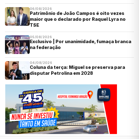
06/08/2026
Patrimônio de João Campos é oito vezes
maior que o declarado por Raquel Lyra no
TSE
05/08/2026
Exclusivo | Por unanimidade, fumaça branca
na federação
04/08/2026
Coluna da terça: Miguel se preserva para
disputar Petrolina em 2028