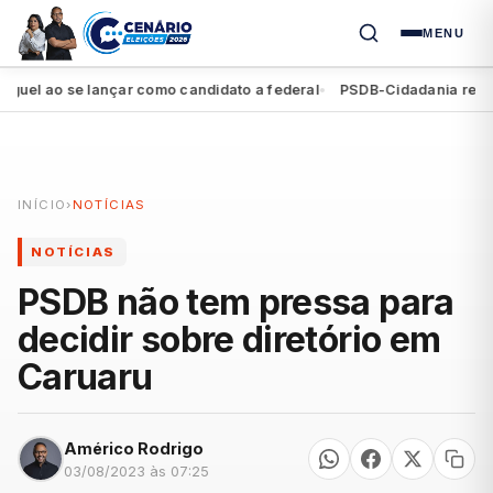
MENU
 ao se lançar como candidato a federal
PSDB-Cidadania registra s
●
INÍCIO
›
NOTÍCIAS
NOTÍCIAS
PSDB não tem pressa para
decidir sobre diretório em
Caruaru
Américo Rodrigo
03/08/2023 às 07:25