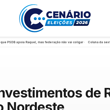
DB apoia Raquel, mas federação não vai coligar
Coluna da sexta: PSD 
●
investimentos de 
o Nordeste