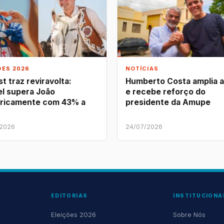
ÕES 2026
NOTÍCIAS
t traz reviravolta:
Humberto Costa amplia 
l supera João
e recebe reforço do
ricamente com 43% a
presidente da Amupe
/2026
24/07/2026
EDITORIAS
INSTITUCIONA
Eleições 2026
Sobre Nós