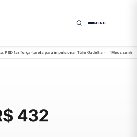
MENU
faz força-tarefa para impulsionar Túlio Gadêlha
“Meus sonhos continua
●
R$ 432