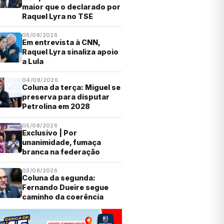
maior que o declarado por
Raquel Lyra no TSE
06/08/2026
Em entrevista à CNN,
Raquel Lyra sinaliza apoio
a Lula
04/08/2026
Coluna da terça: Miguel se
preserva para disputar
Petrolina em 2028
05/08/2026
Exclusivo | Por
unanimidade, fumaça
branca na federação
03/08/2026
Coluna da segunda:
Fernando Dueire segue
caminho da coerência