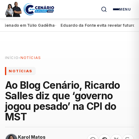
MENU
Senado em Túlio Gadêlha
Eduardo da Fonte evita revelar futuro de M
●
INÍCIO
›
NOTÍCIAS
NOTÍCIAS
Ao Blog Cenário, Ricardo
Salles diz que ‘governo
jogou pesado’ na CPI do
MST
Karol Matos