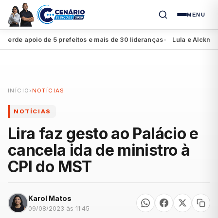
MENU
de apoio de 5 prefeitos e mais de 30 lideranças
Lula e Alckmin ap
●
INÍCIO
›
NOTÍCIAS
NOTÍCIAS
Lira faz gesto ao Palácio e
cancela ida de ministro à
CPI do MST
Karol Matos
09/08/2023 às 11:45