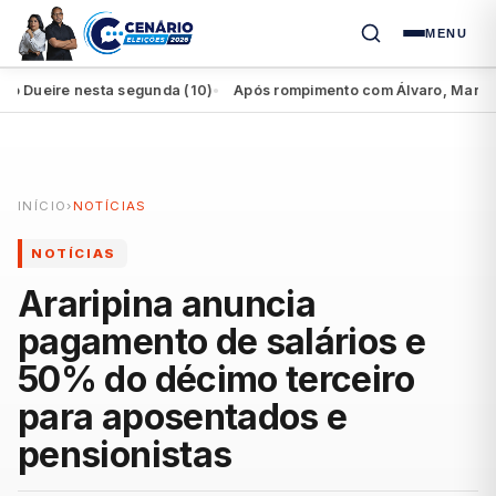
MENU
ueire nesta segunda (10)
Após rompimento com Álvaro, Marília per
●
INÍCIO
›
NOTÍCIAS
NOTÍCIAS
Araripina anuncia
pagamento de salários e
50% do décimo terceiro
para aposentados e
pensionistas